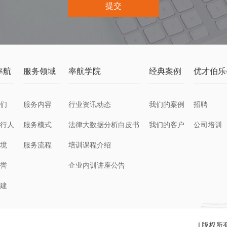
率航
服务领域
率航学院
经典案例
优才伯乐
们
服务内容
行业资讯动态
我们的案例
招聘
行人
服务模式
法律大数据分析白皮书
我们的客户
公司培训
境
服务流程
培训课程介绍
誉
企业内训讲座公告
建
|
版权所