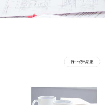
行业资讯动态